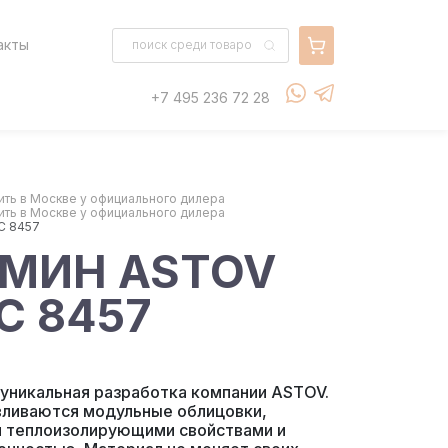
акты
+7 495 236 72 28
пить в Москве у официального дилера
пить в Москве у официального дилера
С 8457
АМИН ASTOV
С 8457
никальная разработка компании ASTOV.
авливаются модульные облицовки,
 теплоизолирующими свойствами и