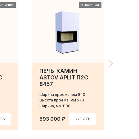
НАЛИЧИИ
В НАЛИЧИИ
ПЕЧЬ-КАМИН
ПЕЧЬ
С
ASTOV APLIT П2С
ПС 8
8457
Ширина
Высота
Ширина проема, мм 840
Ширина
Высота проема, мм 570
Ширина, мм 1100
398 
593 000 ₽
ТЬ
КУПИТЬ