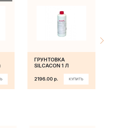
ГРУНТОВКА
КЛЕ
м
SILCACON 1 Л
SILC
2196.00 р.
1341.
Ь
КУПИТЬ