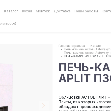
Каталог
Кухни
Монтаж
Доставка
Наши работы
Конт
ким шоссе)
Главная страница
Каталог
Печи-камины Астов (Astov) ку
Печи-камины Астов (Astov) ку
ПЕЧЬ-КАМИН ASTOV APLIT П3
ПЕЧЬ-К
APLIT П3
Облицовки АСТОВПЛИТ – у
Плиты, из которых изгот
обладают превосходными