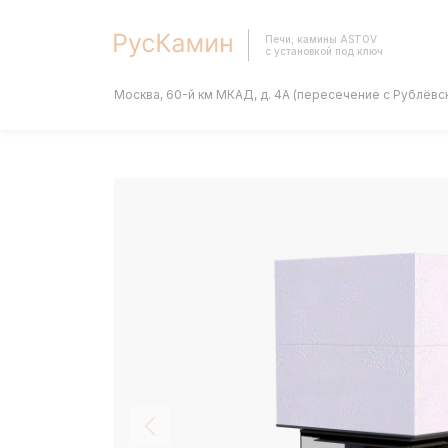
Печи, камины ASTOV
с установкой под ключ
Москва, 60-й км МКАД, д. 4А (пересечение с Рублёвс