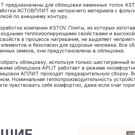
IT предназначены для облицовки каминных топок AST
работки АСТОВПЛИТ из негорючего материала с фольг
лкой по внешнему контуру.
работка компании ASTOV. Плиты, из которых изгота
сходными теплоизолирующими свойствами и высокой
свойств в процессе нагревания, не выделяет неприятн
элементов и безопасен для здоровья человека. Все о
нных замков, они предустановлены в облицовке.
собрать облицовку, используя только шестигранный к
жиме облицовка APLIT работает в режиме «комфортно
блицовки АПЛИТ проходят предварительную сборку. 
ном. Номинальная теплопроизводительность устройст
ете чувствовать себя комфортно, даже если очаг гори
ЮЩИЕ
В Н