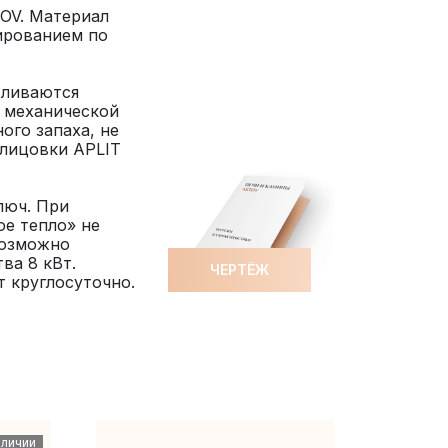
OV. Материал
ированием по
вливаются
 механической
ого запаха, не
блицовки APLIT
люч. При
е тепло» не
Возможно
ва 8 кВт.
ЧЕРТЁЖ
т круглосуточно.
АЛИЧИИ